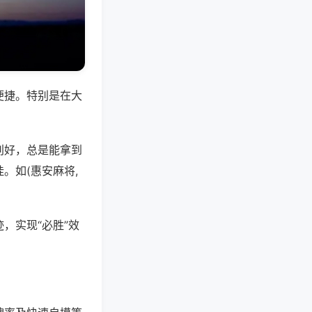
便捷。特别是在大
别好，总是能拿到
。如(惠安麻将,
，实现“必胜”效
。