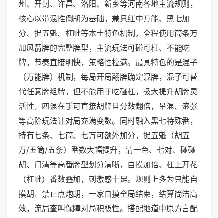
州、开封、许昌、洛阳、新乡等河南各地主流规则，
核心以带混推倒胡为基础，兼具红中万能、黑七加
分、捉五魁、杠呲等本土特色机制，全程使用筒条万
加风箭牌的完整牌型，主流玩法可碰可杠、不能吃
牌，节奏直接明快，策略性拉满。最具特色的是混子
（万能牌）机制，每局开局翻牌确定混牌，混子可替
代任意牌组牌，但不能用于吃碰杠，极大提升胡牌灵
活性，四混在手可直接胡牌且分数翻倍，吊混、滚张
等高阶玩法让对局充满变数。同时融入黑七特殊番，
持有七条、七筒、七万可额外加分，捉五魁（胡五
万/五筒/五条）番数大幅提升，清一色、七对、碰碰
胡、门清等高番牌型划分清晰，自摸加倍、杠上开花
（杠呲）番数叠加，刺激感十足。规则上多为只能自
摸胡、禁止点炮胡，一家自摸全局结束，结算简洁高
效，流局查叫保障对局积极性。搭配地道中原方言配