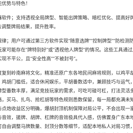
能优势与特色！
器软件；支持透视全局牌型、智能出牌策略、暗杠优化、提高好
法调整牌局结果，提升胜率。
律；用户可通过第三方软件实现“随意选牌”“控制牌型”“防检测
家可能存在“牌特别好”或“透视他人牌型”的情况。这些工具通
现不平公，且“安全性高”“不被封号”。
度复刻岭南麻将文化，精准还原广东各地民间麻将规则，以鸡平
，鸡胡门槛低，适合休闲娱乐，平胡番数适中，兼顾技巧与运气
牌型番数丰厚，满足竞技玩家的需求，可吃可碰可杠，打法灵活
略，买马、扎鸟、抢杠胡等特色规则悉数保留，每一局都充满未
与点炮收益区分明确，爆胡封顶机制保障对局公平，不会出现一
与音效，搓牌、胡牌、杠牌的音效极具代入感，仿佛置身广东本
可自由调整马牌数量、封顶分数等细节，适配本地私人对局习惯