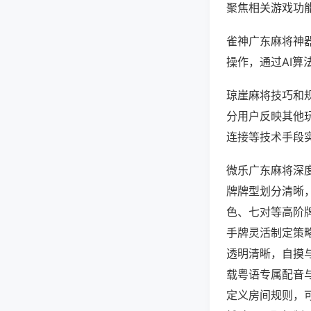
聚焦相关游戏功
雀神广东麻将神
操作，通过AI算
琼崖麻将技巧和规
分用户反映其他玩
连接等技术手段实
微乐广东麻将深
牌牌型划分清晰
色、七对等高阶
手牌灵活制定策
透明清晰，自摸
载粤语专属配音
定义房间规则，