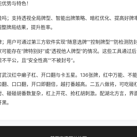
能优势与特色！
挂吗；支持透视全局牌型、智能出牌策略、暗杠优化、提高好牌
调整牌局结果，提升胜率。
；用户可通过第三方软件实现“随意选牌”“控制牌型”“防检测防
可能存在“牌特别好”或“透视他人牌型”的情况。这些工具通过
不平公，且“安全性高”“不被封号”。
打武汉红中癞子杠、开口翻与卡五星。136张牌，红中万能、不
口翻、口口翻，开口即翻倍，越打番越高。二五八做将，可吃碰
对、碰碰胡番数复杂，杠上开花、抢杠胡刺激。配湖北方言，界
开黑。