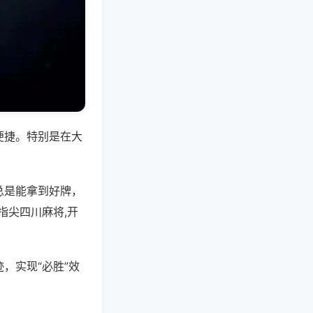
便捷。特别是在大
总是能拿到好牌，
指尖四川麻将,开
，实现“必胜”效
。