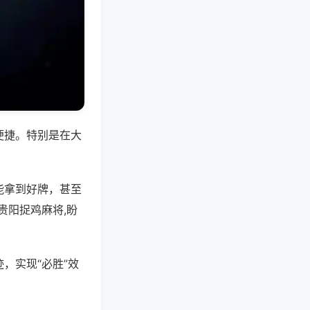
便捷。特别是在大
能拿到好牌，甚至
贵阳捉鸡麻将,盼
，实现“必胜”效
。