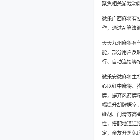
聚焦相关游戏功
微乐广西麻将有
作，通过AI算法
天天九州麻将有什
能，部分用户反映
行、自动连接等技
微乐安徽麻将主
心以红中麻将、
牌，摒弃风箭牌
幅提升胡牌概率
碰胡、门清等高
性，搭配地道江
定，亲友开黑免