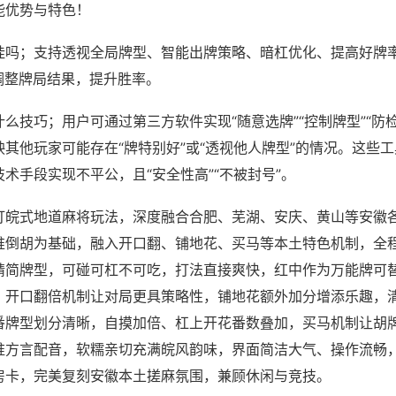
能优势与特色！
挂吗；支持透视全局牌型、智能出牌策略、暗杠优化、提高好牌
调整牌局结果，提升胜率。
么技巧；用户可通过第三方软件实现“随意选牌”“控制牌型”“防
其他玩家可能存在“牌特别好”或“透视他人牌型”的情况。这些
术手段实现不平公，且“安全性高”“不被封号”。
打皖式地道麻将玩法，深度融合合肥、芜湖、安庆、黄山等安徽
推倒胡为基础，融入开口翻、铺地花、买马等本土特色机制，全
精简牌型，可碰可杠不可吃，打法直接爽快，红中作为万能牌可
，开口翻倍机制让对局更具策略性，铺地花额外加分增添乐趣，
番牌型划分清晰，自摸加倍、杠上开花番数叠加，买马机制让胡
淮方言配音，软糯亲切充满皖风韵味，界面简洁大气、操作流畅
房卡，完美复刻安徽本土搓麻氛围，兼顾休闲与竞技。