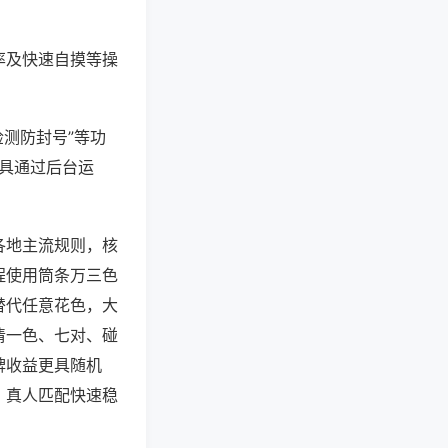
率及快速自摸等操
检测防封号”等功
工具通过后台运
各地主流规则，核
程使用筒条万三色
替代任意花色，大
清一色、七对、碰
牌收益更具随机
，真人匹配快速稳