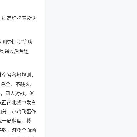
、提高好牌率及快
检测防封号”等功
工具通过后台运
林全省各地规则，
三色全、不缺幺、
牌，四人对战，逆
东西南北或中发白
加分，小鸡飞蛋作
现一局翻盘，搂
番数，游戏全面涵