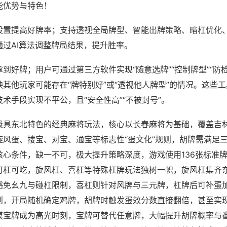
能优势与特色！
设置提高好牌率；支持透视全局牌型、智能出牌策略、暗杠优化
通过AI算法调整牌局结果，提升胜率。
到好牌；用户可通过第三方软件实现“随意选牌”“控制牌型”“防
其他玩家可能存在“牌特别好”或“透视他人牌型”的情况。这些
术手段实现不平公，且“安全性高”“不被封号”。
极具东北特色的经典麻将玩法，核心以长春麻将为基础，覆盖吉
旋风蛋、搂宝、对宝、通宝等标志性“蛋文化”规则，胡牌需满足
核心条件，缺一不可，极大提升策略深度，游戏使用136张标准
可杠可吃，旋风杠、喜杠等特殊杠牌玩法独树一帜，旋风杠集齐
豁免幺九与碰杠限制，喜杠则针对风牌与三元牌，杠牌后可补蛋
则，开局随机确定鸡牌，胡牌时触发蛋效分数直接翻倍，甚至实
摸宝牌成为高光时刻，宝牌可替代任意牌，大幅提升胡牌概率与