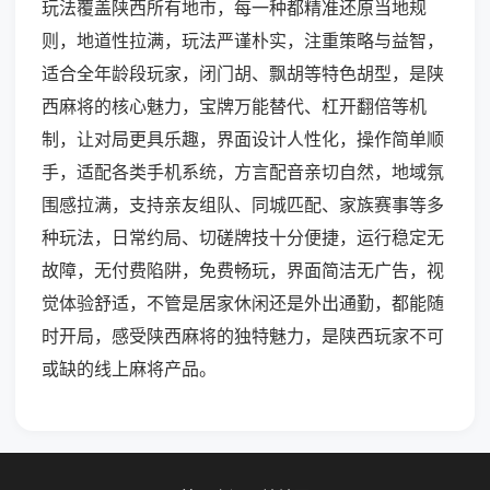
玩法覆盖陕西所有地市，每一种都精准还原当地规
则，地道性拉满，玩法严谨朴实，注重策略与益智，
适合全年龄段玩家，闭门胡、飘胡等特色胡型，是陕
西麻将的核心魅力，宝牌万能替代、杠开翻倍等机
制，让对局更具乐趣，界面设计人性化，操作简单顺
手，适配各类手机系统，方言配音亲切自然，地域氛
围感拉满，支持亲友组队、同城匹配、家族赛事等多
种玩法，日常约局、切磋牌技十分便捷，运行稳定无
故障，无付费陷阱，免费畅玩，界面简洁无广告，视
觉体验舒适，不管是居家休闲还是外出通勤，都能随
时开局，感受陕西麻将的独特魅力，是陕西玩家不可
或缺的线上麻将产品。