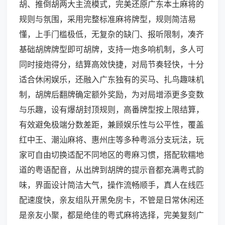
胡、推倒胡两大主流模式，完美还原广东本土麻将的
规则与氛围，采用完整标准麻将牌型，规则简洁易
懂，上手门槛极低，无复杂的缺门、报听限制，凑齐
基础胡牌牌型即可胡牌，支持一炮多响机制，多人可
同时接炮得分，结算高效快捷，对局节奏轻快，十分
适合休闲娱乐，还融入广东独有的买马、扎鸟趣味机
制，胡牌后翻牌确定额外奖励，为对局增添更多变数
与乐趣，设有爆胡封顶规则，高番牌型按上限结算，
有效避免极端分数差距，兼顾娱乐性与公平性，覆盖
红中王、潮汕麻将、惠州庄等多种粤派分支玩法，玩
家可自由切换适配不同地区的粤麻习惯，搭配软糯地
道的粤语配音，从出牌到胡牌的提示音都充满粤式韵
味，界面设计简洁大气，操作流畅顺手，真人在线匹
配速度快，亲友组队开黑免房卡，不管是日常休闲还
是亲友小聚，都是绝佳的粤式麻将选择，完美复刻广