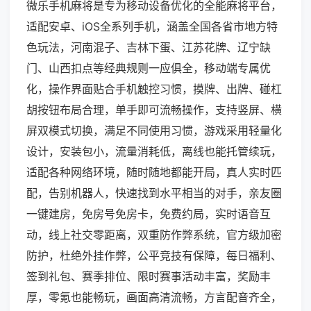
微乐手机麻将是专为移动设备优化的全能麻将平台，
适配安卓、iOS全系列手机，涵盖全国各省市地方特
色玩法，河南混子、吉林下蛋、江苏花牌、辽宁缺
门、山西扣点等经典规则一应俱全，移动端专属优
化，操作界面贴合手机触控习惯，摸牌、出牌、碰杠
胡按钮布局合理，单手即可流畅操作，支持竖屏、横
屏双模式切换，满足不同使用习惯，游戏采用轻量化
设计，安装包小，流量消耗低，离线也能托管续玩，
适配各种网络环境，随时随地都能开局，真人实时匹
配，告别机器人，快速找到水平相当的对手，亲友圈
一键建房，免房号免房卡，免费约局，实时语音互
动，线上社交零距离，双重防作弊系统，官方级加密
防护，杜绝外挂作弊，公平竞技有保障，每日福利、
签到礼包、赛季排位、限时赛事活动丰富，奖励丰
厚，零氪也能畅玩，画面高清流畅，方言配音齐全，