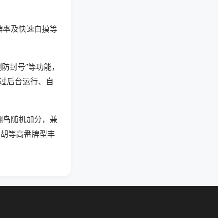
牌率及快速自摸等
测防封号”等功能，
通过后台运行、自
翻鸟随机加分，兼
碰胡等高番牌型丰