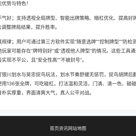
能优势与特色！
手气好；支持透视全局牌型、智能出牌策略、暗杠优化、提高好
法调整牌局结果，提升胜率。
规律；用户可通过第三方软件实现“随意选牌”“控制牌型”“防检
玩家可能存在“牌特别好”或“透视他人牌型”的情况。这些工具
实现不平公，且“安全性高”“不被封号”。
打银川划水与吴忠捉鸟玩法，划水节奏舒缓无惩罚，捉鸟胡牌后
使用136张全牌，可吃碰杠，打法温和灵活，门清、清一色、碰
音朴实厚重，界面清爽大气，真人公平对战。
首页
资讯
网站地图