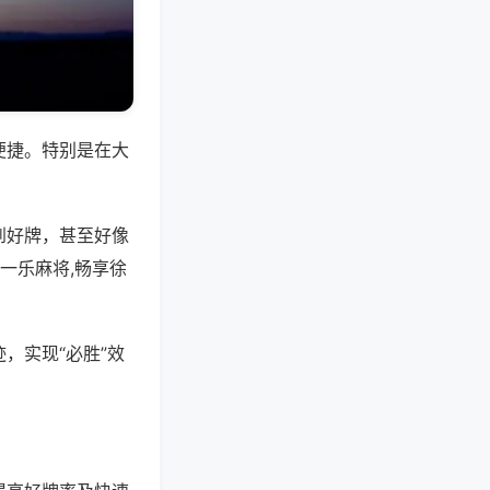
便捷。特别是在大
到好牌，甚至好像
一乐麻将,畅享徐
，实现“必胜”效
。