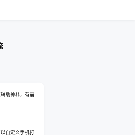
流
赢辅助神器，有需
可以自定义手机打