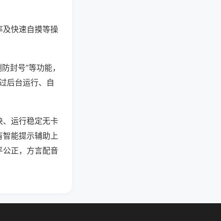
率及快速自摸等操
测防封号”等功能，
通过后台运行、自
快、运行稳定无卡
有智能提示辅助上
平公正，方言配音