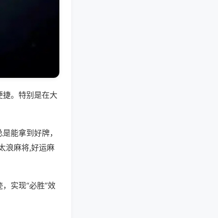
便捷。特别是在大
总是能拿到好牌，
太浪麻将,好运麻
，实现“必胜”效
。