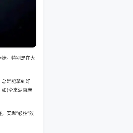
便捷。特别是在大
，总是能拿到好
如(全来湖南麻
，实现“必胜”效
。