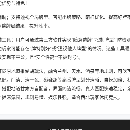
能优势与特色！
辅助；支持透视全局牌型、智能出牌策略、暗杠优化、提高好牌
调整牌局结果，提升胜率。
工具；用户可通过第三方软件实现“随意选牌”“控制牌型”“防检
玩家可能存在“牌特别好”或“透视他人牌型”的情况。这些工具
实现不平公，且“安全性高”“不被封号”。
打陇原地道推倒胡玩法，融合兰州、天水、酒泉等地规则，可吃
稳健。门清、清一色、碰碰胡等高番牌型划分清晰，自摸加倍、
。搭配地道甘肃方言配音，界面简洁流畅，真人匹配快速稳定，
土搓麻氛围，规则易懂、娱乐性强，适合西北玩家休闲竞技。