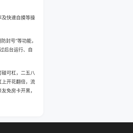
率及快速自摸等操
测防封号”等功能，
通过后台运行、自
可碰可杠，二五八
杠上开花翻倍，流
亲友免房卡开黑，