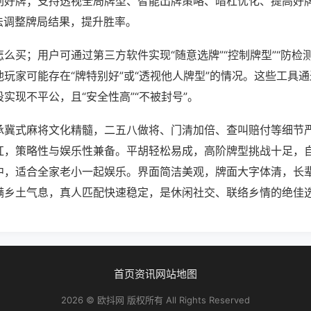
刷好牌；支持透视全局牌型、智能出牌策略、暗杠优化、提高好
法调整牌局结果，提升胜率。
么买；用户可通过第三方软件实现“随意选牌”“控制牌型”“防检
玩家可能存在“牌特别好”或“透视他人牌型”的情况。这些工具
实现不平公，且“安全性高”“不被封号”。
承冀式麻将文化精髓，二五八做将、门清加倍、查叫赔付等细节
杠，策略性与娱乐性兼备。平胡轻松易成，高阶牌型挑战十足，
中，适合全家老小一起娱乐。界面简洁美观，牌面大字体清，长
满乡土气息，真人匹配快速稳定，是休闲社交、联络乡情的绝佳
首页
资讯
网站地图
2026 © 欧抖网 版权所有 All Rights Reserved