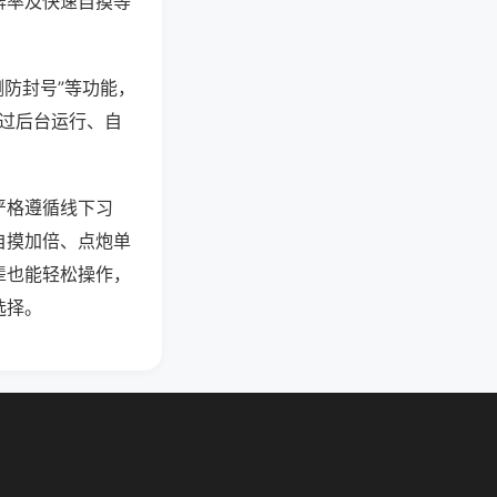
牌率及快速自摸等
测防封号”等功能，
通过后台运行、自
严格遵循线下习
自摸加倍、点炮单
辈也能轻松操作，
选择。