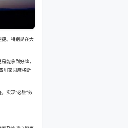
便捷。特别是在大
总是能拿到好牌，
四川家园麻将断
，实现“必胜”效
。