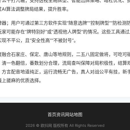
什么十打九输；支持透视全局牌型、智能出牌策略、暗杠优化、
过AI算法调整牌局结果，提升胜率。
器；用户可通过第三方软件实现“随意选牌”“控制牌型”“防检测
家可能存在“牌特别好”或“透视他人牌型”的情况。这些工具通
现不平公，且“安全性高”“不被封号”。
度融合石家庄、保定、唐山等地规则，二五八固定做将，可吃可
、清一色翻倍，番数划分合理，流局查叫保障对局积极性，结算
，方言配音地道纯正，运行流畅无广告，真人对战公平有挂，新
线上搓麻的优质选择。
首页
资讯
网站地图
2026 © 欧抖网 版权所有 All Rights Reserved