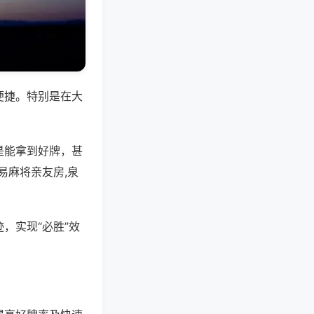
便捷。特别是在大
是能拿到好牌，甚
易麻将亲友房,泉
，实现“必胜”效
。