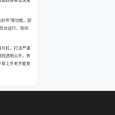
提高好牌率及快速
防封号”等功能，部
过后台运行、自动
碰可杠，打法严谨
规则透明公平，界
手易上手老手能竞