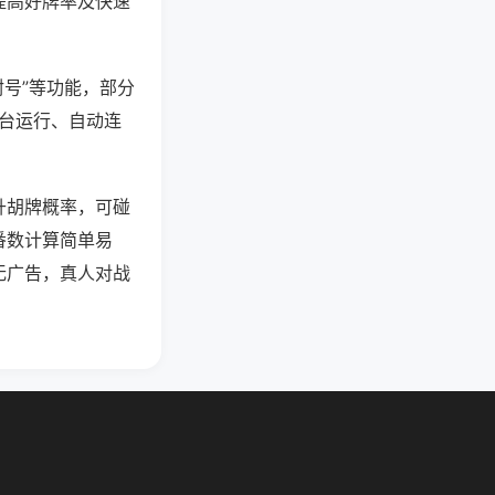
提高好牌率及快速
封号”等功能，部分
后台运行、自动连
升胡牌概率，可碰
番数计算简单易
无广告，真人对战