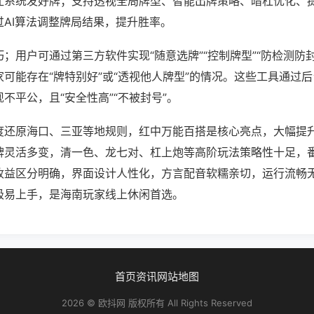
让系统发好牌；支持透视全局牌型、智能出牌策略、暗杠优化、
过AI算法调整牌局结果，提升胜率。
；用户可通过第三方软件实现“随意选牌”“控制牌型”“防检测防
可能存在“牌特别好”或“透视他人牌型”的情况。这些工具通过
不平公，且“安全性高”“不被封号”。
度还原海口、三亚等地规则，红中万能百搭是核心亮点，大幅提
牌灵活多变，清一色、龙七对、杠上炮等高阶玩法策略性十足，
收益区分明确，界面设计人性化，方言配音软糯亲切，运行流畅
极易上手，是海南玩家线上休闲首选。
首页
资讯
网站地图
2026 © 欧抖网 版权所有 All Rights Reserved