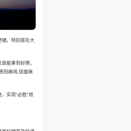
便捷。特别是在大
总是能拿到好牌，
贵阳麻将,琼崖麻
，实现“必胜”效
。