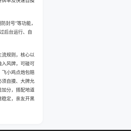
好牌率及快速自摸
测防封号”等功能，
通过后台运行、自
主流规则，核心以
融入风牌，可碰可
，飞小鸡点炮包赔
必须自摸、大牌允
倍加分，搭配地道
速稳定，亲友开黑