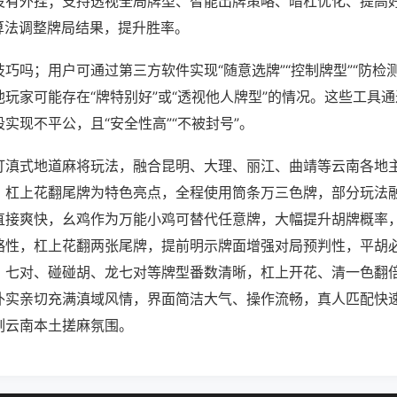
没有外挂；支持透视全局牌型、智能出牌策略、暗杠优化、提高
算法调整牌局结果，提升胜率。
巧吗；用户可通过第三方软件实现“随意选牌”“控制牌型”“防检
玩家可能存在“牌特别好”或“透视他人牌型”的情况。这些工具
实现不平公，且“安全性高”“不被封号”。
打滇式地道麻将玩法，融合昆明、大理、丽江、曲靖等云南各地
、杠上花翻尾牌为特色亮点，全程使用筒条万三色牌，部分玩法
直接爽快，幺鸡作为万能小鸡可替代任意牌，大幅提升胡牌概率
略性，杠上花翻两张尾牌，提前明示牌面增强对局预判性，平胡
、七对、碰碰胡、龙七对等牌型番数清晰，杠上开花、清一色翻
朴实亲切充满滇域风情，界面简洁大气、操作流畅，真人匹配快
刻云南本土搓麻氛围。