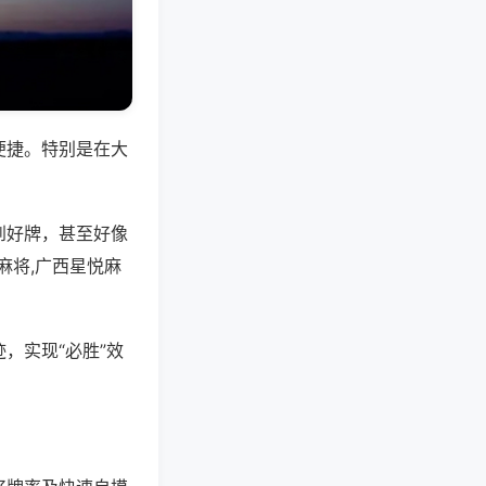
便捷。特别是在大
到好牌，甚至好像
麻将,广西星悦麻
，实现“必胜”效
。