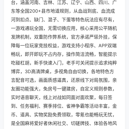
台，涵盖河南、吉林、江苏、辽宁、山西、四川、广
东等全国200+县市地道规则，从血战到底、血流成
河到扣点、缺门、混子、下蛋等特色玩法应有尽有，
一游戏通玩全国，无需切换应用，核心采用公平随机
发牌机制，双重防作弊系统，官方承诺严惩外挂，保
障每一位玩家竞技权益，游戏支持小程序、APP双端
畅玩，即开即玩不占内存，操作简洁流畅，智能提示
吃碰杠胡，新手快速入门，老手可关闭提示追求纯粹
博弈，3D高清牌桌，多视角自由切换，各地特色方
言配音可选，画面质感逼真，还原线下对局氛围，亲
友圈功能强大，免房号一键建房，自定义规则参数，
实时语音聊天，线上对战如同面对面欢聚，每日签
到、任务福利、赛季排位、雀神争霸等活动丰富，金
币、道具、实物奖励免费领取，零氪也能畅玩无忧，
是全国麻将爱好者休闲社交、切磋牌技、体验各地风