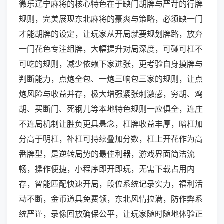
微乐辽宁麻将的核心特色在于缺门胡牌与严苛的行牌
规则，完美展现东北麻将的豪爽与策略，必须缺一门
才能胡牌的设定，让玩家从开局就要规划牌路，放弃
一门花色专注组牌，大幅提升对局深度，可碰可杠不
可吃的规则，减少依赖下家进张，更考验自身摸牌与
判断能力，点炮全包、一炮三响包三家的规则，让点
炮风险与收益并存，极大增强紧张刺激感，穷胡、鸡
胡、买断门、死钢儿等本地特色规则一应俱全，连庄
不连局机制让胜负更具悬念，杠牌收益丰厚，暗杠加
分高于明杠，补杠可持续叠加分数，杠上开花作为高
番牌型，是逆转局势的最佳利器，游戏界面简洁流
畅，操作便捷，小程序即开即玩，无需下载占用内
存，智能匹配快速开局，段位系统记录实力，福利活
动不断，金币道具免费领，东北风情拉满，防作弊系
统严谨，录像回放确保公平，让玩家随时随地体验正