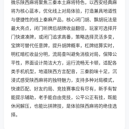
微乐陕西麻将聚焦三秦本土麻将特色，以西安经典麻
将为核心蓝本，优化线上对局体验，打造兼具地道性
与便捷性的线上秦麻产品，核心闭门胡、飘胡玩法是
最大亮点，闭门听牌后胡牌收益翻倍，玩家可选择开
门快速凑牌，或闭门追求高番，策略选择灵活多变，
宝牌可替代任意牌，提升胡牌概率，杠牌结算实时，
明杠暗杠收益分明，流局查叫避免消极对局，保障公
平性，界面设计简洁大方，运行流畅无卡顿，适配各
类手机机型，地道陕西方言配音，三秦韵味十足，沉
浸式感受陕西麻将的独特魅力，支持多种对局模式，
快速匹配、好友约局、竞技赛事应有尽有，新手有智
能提示辅助，老手能自由竞技，公平公正有挂，既能
休闲解压，也能比拼牌技，是体验陕西麻将的绝佳选
择。