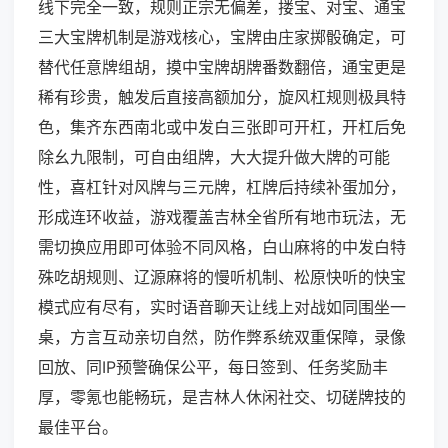
线下完全一致，规则正宗无偏差，搂宝、对宝、通宝
三大宝牌机制是游戏核心，宝牌由庄家掷骰确定，可
替代任意牌组胡，摸中宝牌胡牌番数翻倍，通宝更是
稀有珍贵，触发后直接高额加分，旋风杠规则极具特
色，集齐东西南北或中发白三张即可开杠，开杠后免
除幺九限制，可自由组牌，大大提升做大牌的可能
性，喜杠针对风牌与三元牌，杠牌后持续补蛋加分，
形成连环收益，游戏覆盖吉林全省所有地市玩法，无
需切换应用即可体验不同风格，白山麻将的中发白特
殊吃胡规则、辽源麻将的慢听机制、松原快听的快宝
模式应有尽有，实时语音聊天让线上对战如同围坐一
桌，方言互动亲切自然，防作弊系统双重保障，录像
回放、同IP预警确保公平，每日签到、任务奖励丰
厚，零氪也能畅玩，是吉林人休闲社交、切磋牌技的
最佳平台。