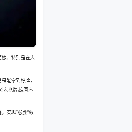
便捷。特别是在大
总是能拿到好牌，
老友棋牌,搜圈麻
，实现“必胜”效
。